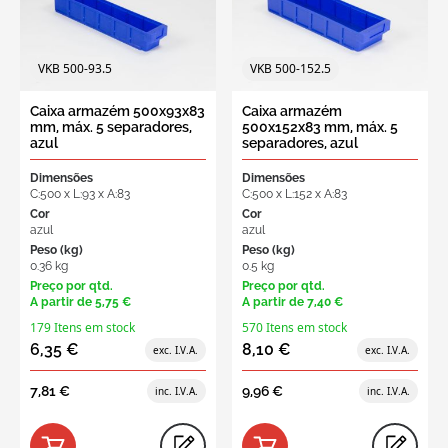
VKB 500-93.5
VKB 500-152.5
Caixa armazém 500x93x83
Caixa armazém
mm, máx. 5 separadores,
500x152x83 mm, máx. 5
azul
separadores, azul
Dimensões
Dimensões
C:500 x L:93 x A:83
C:500 x L:152 x A:83
Cor
Cor
azul
azul
Peso (kg)
Peso (kg)
0.36 kg
0.5 kg
Preço por qtd.
Preço por qtd.
A partir de
5,75 €
A partir de
7,40 €
179 Itens em stock
570 Itens em stock
6,35 €
8,10 €
7,81 €
9,96 €