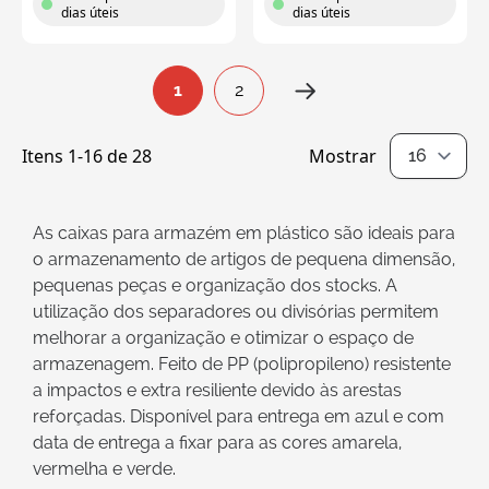
dias úteis
dias úteis
Página
1
2
Está de momento a ler a página
Página
Itens
1
-
16
de
28
Mostrar
por página
As caixas para armazém em plástico são ideais para
o armazenamento de artigos de pequena dimensão,
pequenas peças e organização dos stocks. A
utilização dos separadores ou divisórias permitem
melhorar a organização e otimizar o espaço de
armazenagem. Feito de PP (polipropileno) resistente
a impactos e extra resiliente devido às arestas
reforçadas. Disponível para entrega em azul e com
data de entrega a fixar para as cores amarela,
vermelha e verde.