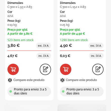
Dimensões
Dimensões
C:300 x L:93 x A:83
C:300 x L:152 x A:83
Cor
Cor
azul
azul
Peso (kg)
Peso (kg)
0.19 kg
0.25 kg
Preço por qtd.
Preço por qtd.
A partir de
3,80 €
A partir de
4,90 €
523 Itens em stock
1290 Itens em stock
3,80 €
4,90 €
4,67 €
6,03 €
Compare este produto
Compare este produto
Pronto para envio: 3 a 5
Pronto para envio: 3 a 5
dias úteis
dias úteis