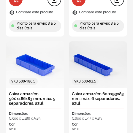
Compare este produto
Compare este produto
Pronto para envio: 3 a 5
Pronto para envio: 3 a 5
dias úteis
dias úteis
VKB 500-186.5
VKB 600-93.5
Caixa armazém
Caixa armazém 600x93x83
500x186x83 mm, máx. 5
mm, máx. 6 separadores,
separadores, azul
azul
Dimensões
Dimensões
C:500 x L:186 x A:83
C:600 x L:93 x A:83
Cor
Cor
azul
azul