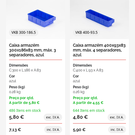
VKB 300-186.5
VKB 400-93.5
Caixa armazém
Caixa armazém 400x93x83
300x186x83 mm, máx. 3
mm, máx. 4 separadores,
separadores, azul
azul
Dimensões
Dimensões
C:300 x L:186 x A:83
C:400 x L:93 x A:83
Cor
Cor
azul
azul
Peso (kg)
Peso (kg)
0.28 kg
0.26 kg
Preço por qtd.
Preço por qtd.
A partir de
5,80 €
A partir de
4,55 €
486 Itens em stock
644 Itens em stock
5,80 €
4,80 €
7,13 €
5,90 €