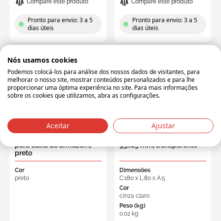
Compare este produto
Compare este produto
Pronto para envio: 3 a 5
Pronto para envio: 3 a 5
dias úteis
dias úteis
Nós usamos cookies
Podemos colocá-los para análise dos nossos dados de visitantes, para
melhorar o nosso site, mostrar conteúdos personalizados e para lhe
proporcionar uma óptima experiência no site. Para mais informações
sobre os cookies que utilizamos, abra as configurações.
VKB ASP.9
VKB TR93.0
Aceitar
Ajustar
Batente de segurança
Separador transversal
para caixa de armazém,
93x83 mm, transparente
preto
Cor
Dimensões
preto
C:180 x L:80 x A:5
Cor
cinza claro
Peso (kg)
0.02 kg