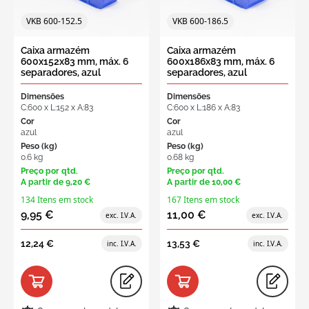
VKB 600-152.5
VKB 600-186.5
Caixa armazém
Caixa armazém
600x152x83 mm, máx. 6
600x186x83 mm, máx. 6
separadores, azul
separadores, azul
Dimensões
Dimensões
C:600 x L:152 x A:83
C:600 x L:186 x A:83
Cor
Cor
azul
azul
Peso (kg)
Peso (kg)
0.6 kg
0.68 kg
Preço por qtd.
Preço por qtd.
A partir de
9,20 €
A partir de
10,00 €
134 Itens em stock
167 Itens em stock
9,95 €
11,00 €
12,24 €
13,53 €