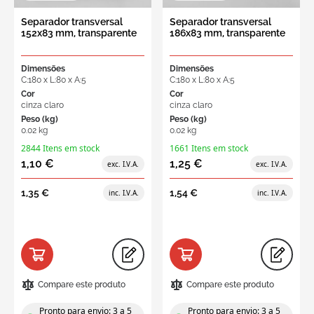
Separador transversal
Separador transversal
152x83 mm, transparente
186x83 mm, transparente
Dimensões
Dimensões
C:180 x L:80 x A:5
C:180 x L:80 x A:5
Cor
Cor
cinza claro
cinza claro
Peso (kg)
Peso (kg)
0.02 kg
0.02 kg
2844 Itens em stock
1661 Itens em stock
1,10 €
1,25 €
1,35 €
1,54 €
Compare este produto
Compare este produto
Pronto para envio: 3 a 5
Pronto para envio: 3 a 5