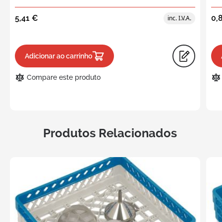
5,41 €
0,
Adicionar ao carrinho
Compare este produto
Produtos Relacionados