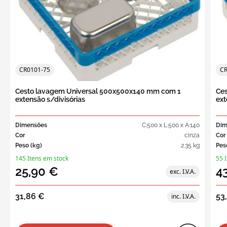
CR0101-75
CR
Cesto lavagem Universal 500x500x140 mm com 1
Ce
extensão s/divisórias
ext
Dimensões
C:500 x L:500 x A:140
Dim
Cor
cinza
Cor
Peso (kg)
2.35 kg
Pes
145 Itens em stock
55 
25,90 €
4
31,86 €
53