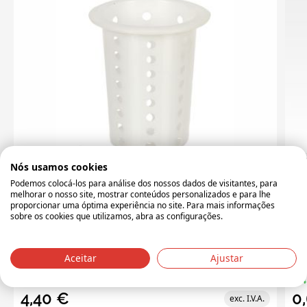
CR023001-0
CR
Nós usamos cookies
Podemos colocá-los para análise dos nossos dados de visitantes, para
Copo para talheres cilindrico ø100x130 mm branco
Cli
melhorar o nosso site, mostrar conteúdos personalizados e para lhe
proporcionar uma óptima experiência no site. Para mais informações
sobre os cookies que utilizamos, abra as configurações.
Dimensões
C:100 x L:100 x A:130
Cor
Cor
branco
Pes
Aceitar
Ajustar
Peso (kg)
0.8 kg
44 Itens em stock
124
4,40 €
0