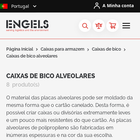
Ir para o Conteúdo
A Minha conta
Portugal
Página Inicial
Caixas para armazem
Caixas de bico
Caixas de bico alveolares
CAIXAS DE BICO ALVEOLARES
8
produto(s)
O material das placas alveolares pode ser moldado da
mesma forma que o cartão canelado. Desta forma, é
possível criar caixas ou divisórias extremamente leves
e um pouco mais resistentes do que cartão. As placas
alveolares de polipropileno são fabricadas em
inúmeras espessuras e na cor da sua escolha.