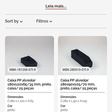
Leia mais...
Sort by
Filtros
Solicite
um
orçamento
MBK-181206-07I-9
MBK-280910-07I-9
Caixa PP alveolar
Caixa PP alveolar
180x120x65/35 mm, preto,
280x90x105/70 mm,
caixa/ 25 peças
preto, caixa/ 25 peças
Dimensões
Dimensões
C:180 x L:120 x A:65
C:280 x L:90 x A:105
Cor
Cor
preto
preto