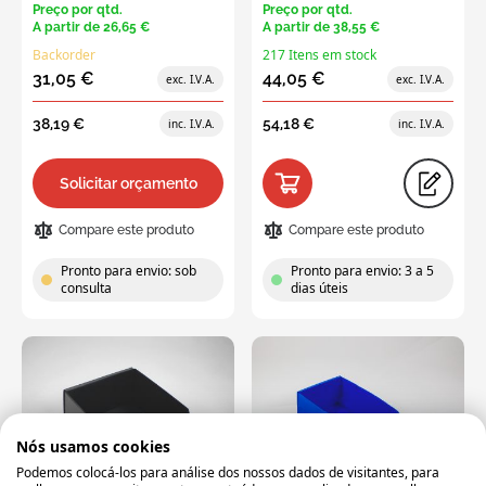
Preço por qtd.
Preço por qtd.
A partir de
26,65 €
A partir de
38,55 €
Backorder
217 Itens em stock
31,05 €
44,05 €
38,19 €
54,18 €
Solicitar orçamento
Compare este produto
Compare este produto
Pronto para envio: sob
Pronto para envio: 3 a 5
consulta
dias úteis
Nós usamos cookies
Podemos colocá-los para análise dos nossos dados de visitantes, para
MBK-383015-07I-9
MBK-381815-07I-XXX