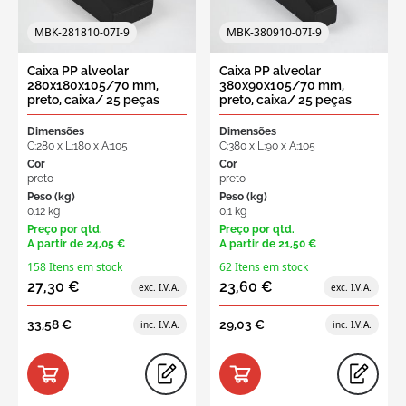
MBK-281810-07I-9
MBK-380910-07I-9
Caixa PP alveolar
Caixa PP alveolar
280x180x105/70 mm,
380x90x105/70 mm,
preto, caixa/ 25 peças
preto, caixa/ 25 peças
Dimensões
Dimensões
C:280 x L:180 x A:105
C:380 x L:90 x A:105
Cor
Cor
preto
preto
Peso (kg)
Peso (kg)
0.12 kg
0.1 kg
Preço por qtd.
Preço por qtd.
A partir de
24,05 €
A partir de
21,50 €
158 Itens em stock
62 Itens em stock
27,30 €
23,60 €
33,58 €
29,03 €