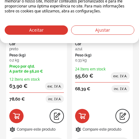
melhorar o nosso site, mostrar conteúdos personalizados e para lhe
proporcionar uma óptima experiência no site. Para mais informações
sobre os cookies que utilizamos, abra as configurações.
Caixa PP alveolar
Caixa de armazém em PP
380x300x155/70 mm,
plástico alveolar
preto, caixa/ 25 peças
380x180x155/100 mm 24
cxs
Aceitar
Ajustar
Dimensões
Dimensões
C:380 x L:180 x A:155
C:380 x L:180 x A:155
Cor
Cor
preto
azul
Peso (kg)
Peso (kg)
0.2 kg
0.33 kg
Preço por qtd.
24 Itens em stock
A partir de
56,20 €
55,60 €
12 Itens em stock
63,90 €
68,39 €
78,60 €
Compare este produto
Compare este produto