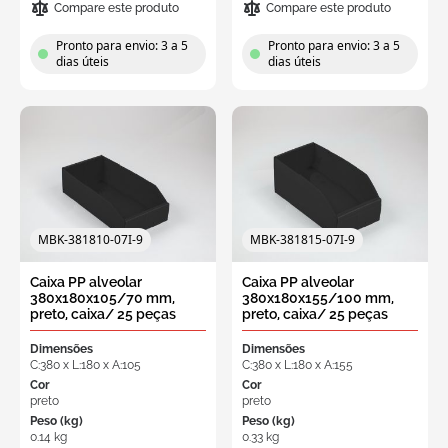
Compare este produto
Compare este produto
Pronto para envio: 3 a 5
Pronto para envio: 3 a 5
dias úteis
dias úteis
MBK-381810-07I-9
MBK-381815-07I-9
Caixa PP alveolar
Caixa PP alveolar
380x180x105/70 mm,
380x180x155/100 mm,
preto, caixa/ 25 peças
preto, caixa/ 25 peças
Dimensões
Dimensões
C:380 x L:180 x A:105
C:380 x L:180 x A:155
Cor
Cor
preto
preto
Peso (kg)
Peso (kg)
0.14 kg
0.33 kg