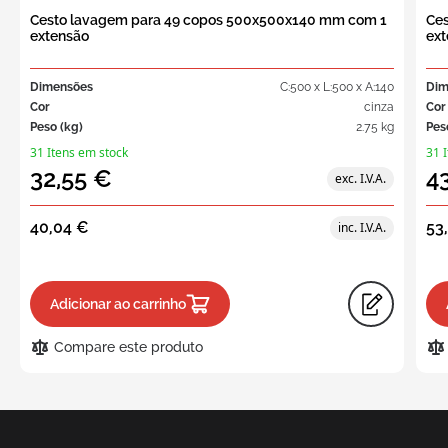
Cesto lavagem para 49 copos 500x500x140 mm com 1
Ce
extensão
ext
Dimensões
C:500 x L:500 x A:140
Dim
Cor
cinza
Cor
Peso (kg)
2.75 kg
Pes
31 Itens em stock
31 
32,55 €
4
40,04 €
53
Adicionar ao carrinho
Compare este produto
Solicite
um
orçamento