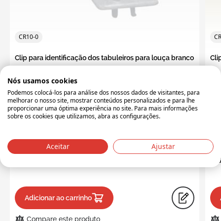
CR10-0
CR
Clip para identificação dos tabuleiros para louça branco
Cli
Nós usamos cookies
Cor
branco
Cor
Podemos colocá-los para análise dos nossos dados de visitantes, para
melhorar o nosso site, mostrar conteúdos personalizados e para lhe
Peso (kg)
0.1 kg
Pes
proporcionar uma óptima experiência no site. Para mais informações
sobre os cookies que utilizamos, abra as configurações.
124 Itens em stock
83 
0,65 €
0
Aceitar
Ajustar
0,80 €
0,
Adicionar ao carrinho
Compare este produto