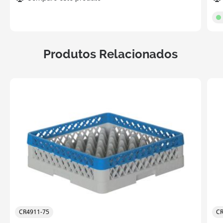
Produtos Relacionados
CR4911-75
CR