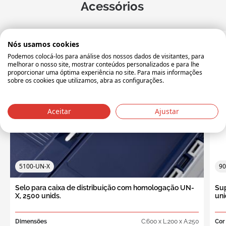
Acessórios
Nós usamos cookies
Podemos colocá-los para análise dos nossos dados de visitantes, para
melhorar o nosso site, mostrar conteúdos personalizados e para lhe
proporcionar uma óptima experiência no site. Para mais informações
sobre os cookies que utilizamos, abra as configurações.
Aceitar
Ajustar
5100-UN-X
90
Selo para caixa de distribuição com homologação UN-
Sup
X, 2500 unids.
un
Dimensões
C:600 x L:200 x A:250
Cor