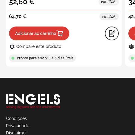
52,60 €
3
64,70 €
42
Adicionar ao carrinho
Compare este produto
Pronto para envio: 3 a 5 dias úteis
Solicite
um
orçamento
Condições
Privacidade
Disclaimer