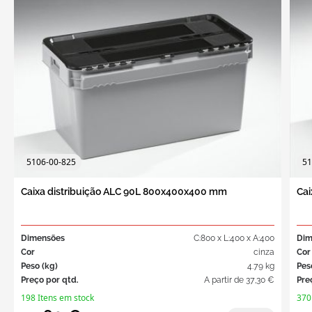
5106-00-825
51
Caixa distribuição ALC 90L 800x400x400 mm
Cai
Dimensões
C:800 x L:400 x A:400
Dim
Cor
cinza
Cor
Peso (kg)
4.79 kg
Pes
Preço por qtd.
A partir de
37,30 €
Pre
198 Itens em stock
370