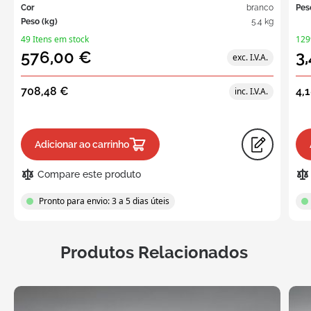
Cor
branco
Pes
Peso (kg)
5.4 kg
49 Itens em stock
129
576,00 €
3
708,48 €
4,
Adicionar ao carrinho
Compare este produto
Pronto para envio: 3 a 5 dias úteis
Produtos Relacionados