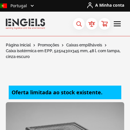
Ir para o Conteúdo
A Minha conta
Portugal
Página Inicial
Promoções
Caixas empilháveis
Caixa isotérmica em EPP, 525x430x345 mm, 48 l. com tampa,
cinza escuro
Oferta limitada ao stock existente.