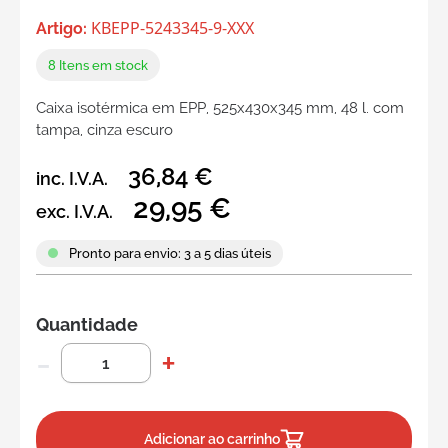
KBEPP-5243345-9-XXX
Artigo:
8
Itens em stock
Caixa isotérmica em EPP, 525x430x345 mm, 48 l. com
tampa, cinza escuro
36,84 €
inc. I.V.A.
29,95 €
exc. I.V.A.
Pronto para envio: 3 a 5 dias úteis
Quantidade
Adicionar ao carrinho