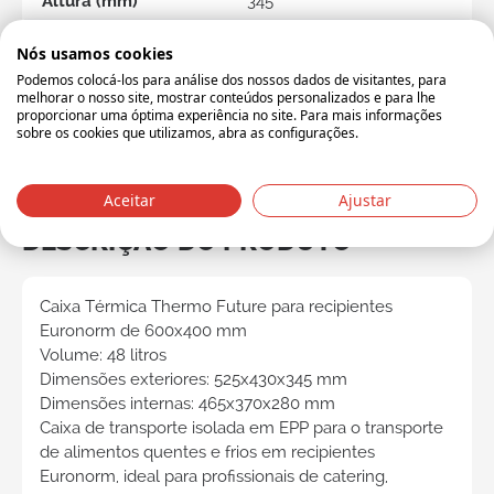
Altura (mm)
345
internal length
465
Nós usamos cookies
internal width
370
Podemos colocá-los para análise dos nossos dados de visitantes, para
melhorar o nosso site, mostrar conteúdos personalizados e para lhe
internal height
280
proporcionar uma óptima experiência no site. Para mais informações
sobre os cookies que utilizamos, abra as configurações.
Capacidade (L)
48
Unidade de expedição
DOOS
Aceitar
Ajustar
DESCRIÇÃO DO PRODUTO
Caixa Térmica Thermo Future para recipientes
Euronorm de 600x400 mm
Volume: 48 litros
Dimensões exteriores: 525x430x345 mm
Dimensões internas: 465x370x280 mm
Caixa de transporte isolada em EPP para o transporte
de alimentos quentes e frios em recipientes
Euronorm, ideal para profissionais de catering,