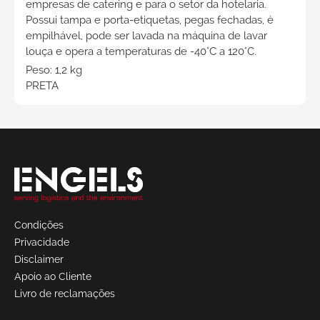
empresas de catering e para o setor da hotelaria.
Possui tampa e porta-etiquetas, pegas fechadas, é
empilhável, pode ser lavada na máquina de lavar
louça e opera a temperaturas de -40°C a 120°C.
Peso: 1,2 kg
PRETA
Solicite
um
orçamento
Condições
Privacidade
Disclaimer
Apoio ao Cliente
Livro de reclamações