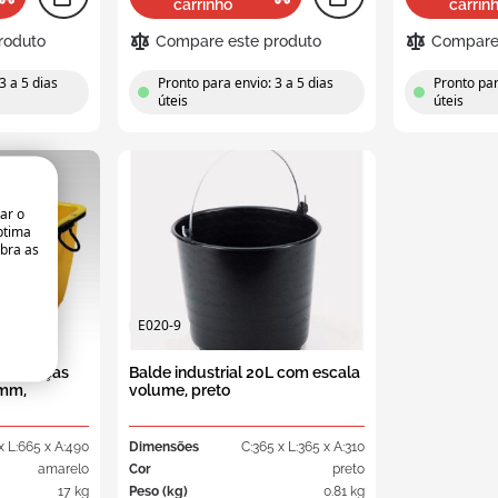
carrinho
carrin
Caixas com travessas
roduto
Compare este produto
Compare 
s de distribuição E-line
industriais euronorm
3 a 5 dias
Pronto para envio: 3 a 5 dias
Pronto par
úteis
úteis
as de distribuição
Caixas com travessas de
ribox grade alimentar
grande volume
as de distribuicao
striais Euronorma
ar o
as de distribuição
ptima
ologação ONU
abra as
E020-9
com alças
e armazenagem
Balde industrial 20L com escala
Nestable bins
 mm,
volume, preto
nte
as empilháveis e
x L:665 x A:490
Dimensões
C:365 x L:365 x A:310
Caixas encaixaveis
ixáveis transparente
amarelo
Cor
preto
17 kg
Peso (kg)
0.81 kg