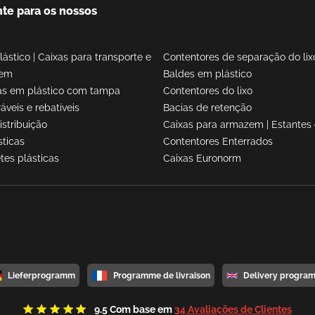
te para os nossos
lástico
|
Caixas para transporte e
Contentores de separação do lix
gem
Baldes em plástico
as em plástico com tampa
Contentores do lixo
áveis e rebatíveis
Bacias de retenção
istribuição
Caixas para armazem
|
Estantes 
sticas
Contentores Enterrados
tes plásticas
Caixas Euronorm
Lieferprogramm
Programme de livraison
Delivery progra
9.5
Com base em
34 Avaliações de Clientes