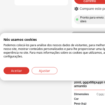
carrinho
Promoções
Compare este p
Caixa
Pronto para envio: 
úteis
Caix
dist
Caix
indu
Nós usamos cookies
Podemos colocá-los para análise dos nossos dados de visitantes, para melhor
Caix
nosso site, mostrar conteúdos personalizados e para lhe proporcionar uma ó
hom
experiência no site. Para mais informações sobre os cookies que utilizamos, 
configurações.
FMK200-1
Aceitar
Ajustar
Tina de argamassa 
Caixas d
200L 995x665x490
transpare
amarelo
Caix
Dimensões
C:995 
enca
Cor
Peso (kg)