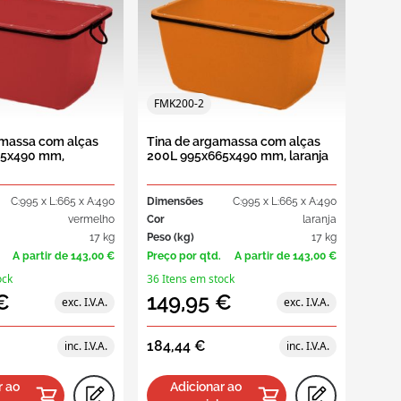
o
Outros modelos de caixas
Contentores de 2 e 4 rodas
palete
Caixas empilháveis e
encaixáveis com paredes
direitas
es
Caixas empilháveis e
encaixáveis higiénicas
FMK200-2
amassa com alças
Tina de argamassa com alças
Caixas grande volume
65x490 mm,
200L 995x665x490 mm, laranja
C:995 x L:665 x A:490
Dimensões
C:995 x L:665 x A:490
vermelho
Cor
laranja
17 kg
Peso (kg)
17 kg
A partir de
143,00 €
Preço por qtd.
A partir de
143,00 €
ock
36 Itens em stock
€
149,95 €
184,44 €
Caixas dobráveis e rebatíveis
r ao
Adicionar ao