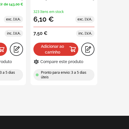
êineres plásticos euro
tir de
143,00 €
sparentes
323 Itens em stock
6,10 €
7,50 €
Adicionar ao
carrinho
roduto
Compare este produto
3 a 5 dias
Pronto para envio: 3 a 5 dias
úteis