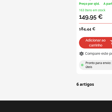
Cont
Preço por qtd.
A par
tran
163 Itens em stock
149,95 €
184,44 €
Adicionar ao
carrinho
Compare este p
Pronto para envio: 
úteis
6
artigos