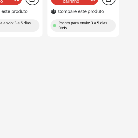
ho
carrinho
este produto
Compare este produto
Caixas dobráveis
a envio: 3 a 5 dias
Pronto para envio: 3 a 5 dias
úteis
Caixas rebatíveis perfuradas
Caixas rebatíveis industriais
Caixas agrícolas rebatíveis
Caixas rebatíveis para retalho