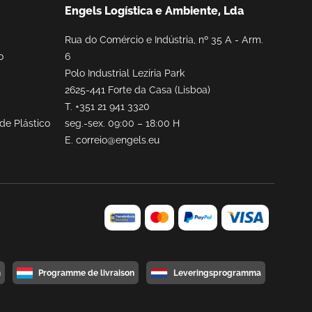
Engels Logística e Ambiente, Lda
Rua do Comércio e Indústria, nº 35 A - Arm.
o
6
Polo Industrial Lezíria Park
2625-441 Forte da Casa (Lisboa)
T.
+351 21 941 3320
de Plástico
seg.-sex. 09:00 – 18:00 H
E.
correio@engels.eu
m
Programme de livraison
Leveringsprogramma