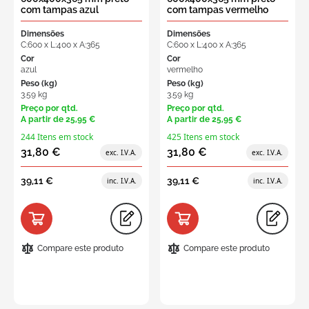
com tampas azul
com tampas vermelho
Dimensões
Dimensões
C:600 x L:400 x A:365
C:600 x L:400 x A:365
Cor
Cor
azul
vermelho
Peso (kg)
Peso (kg)
3.59 kg
3.59 kg
Preço por qtd.
Preço por qtd.
A partir de
25,95 €
A partir de
25,95 €
244 Itens em stock
425 Itens em stock
31,80 €
31,80 €
39,11 €
39,11 €
Compare este produto
Compare este produto