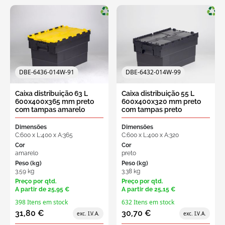
DBE-6436-014W-91
DBE-6432-014W-99
Caixa distribuição 63 L
Caixa distribuição 55 L
600x400x365 mm preto
600x400x320 mm preto
com tampas amarelo
com tampas preto
Dimensões
Dimensões
C:600 x L:400 x A:365
C:600 x L:400 x A:320
Cor
Cor
amarelo
preto
Peso (kg)
Peso (kg)
3.59 kg
3.38 kg
Preço por qtd.
Preço por qtd.
A partir de
25,95 €
A partir de
25,15 €
398 Itens em stock
632 Itens em stock
31,80 €
30,70 €