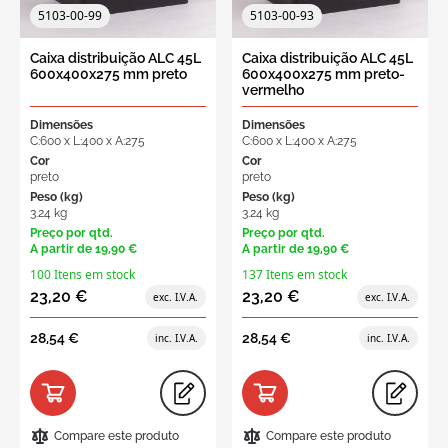
5103-00-99
5103-00-93
Caixa distribuição ALC 45L
Caixa distribuição ALC 45L
600x400x275 mm preto
600x400x275 mm preto-
vermelho
Dimensões
Dimensões
C:600 x L:400 x A:275
C:600 x L:400 x A:275
Cor
Cor
preto
preto
Peso (kg)
Peso (kg)
3.24 kg
3.24 kg
Preço por qtd.
Preço por qtd.
A partir de
19,90 €
A partir de
19,90 €
100 Itens em stock
137 Itens em stock
23,20 €
23,20 €
28,54 €
28,54 €
Compare este produto
Compare este produto