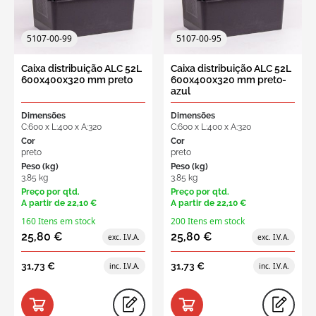
5107-00-99
5107-00-95
Caixa distribuição ALC 52L
Caixa distribuição ALC 52L
600x400x320 mm preto
600x400x320 mm preto-
azul
Dimensões
Dimensões
C:600 x L:400 x A:320
C:600 x L:400 x A:320
Cor
Cor
preto
preto
Peso (kg)
Peso (kg)
3.85 kg
3.85 kg
Preço por qtd.
Preço por qtd.
A partir de
22,10 €
A partir de
22,10 €
160 Itens em stock
200 Itens em stock
25,80 €
25,80 €
31,73 €
31,73 €