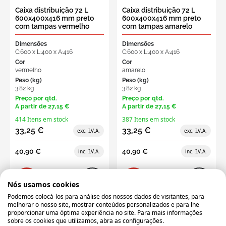
Caixa distribuição 72 L
Caixa distribuição 72 L
600x400x416 mm preto
600x400x416 mm preto
com tampas vermelho
com tampas amarelo
Dimensões
Dimensões
C:600 x L:400 x A:416
C:600 x L:400 x A:416
Cor
Cor
vermelho
amarelo
Peso (kg)
Peso (kg)
3.82 kg
3.82 kg
Preço por qtd.
Preço por qtd.
A partir de
27,15 €
A partir de
27,15 €
414 Itens em stock
387 Itens em stock
33,25 €
33,25 €
40,90 €
40,90 €
Nós usamos cookies
Podemos colocá-los para análise dos nossos dados de visitantes, para
Compare este produto
Compare este produto
melhorar o nosso site, mostrar conteúdos personalizados e para lhe
proporcionar uma óptima experiência no site. Para mais informações
sobre os cookies que utilizamos, abra as configurações.