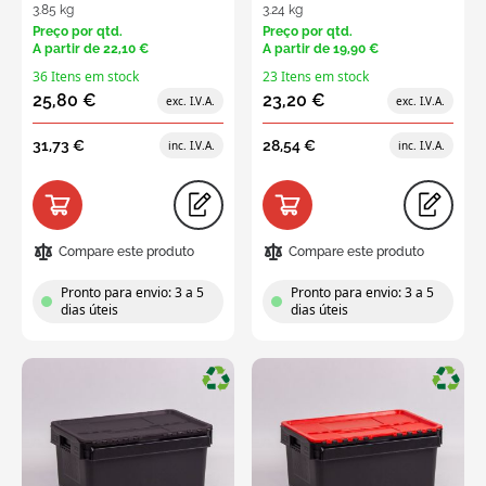
3.85 kg
3.24 kg
Preço por qtd.
Preço por qtd.
A partir de
22,10 €
A partir de
19,90 €
36 Itens em stock
23 Itens em stock
25,80 €
23,20 €
31,73 €
28,54 €
Compare este produto
Compare este produto
Pronto para envio: 3 a 5
Pronto para envio: 3 a 5
dias úteis
dias úteis