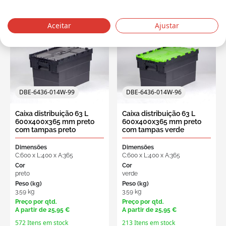
Aceitar
Ajustar
DBE-6436-014W-99
DBE-6436-014W-96
Caixa distribuição 63 L
Caixa distribuição 63 L
600x400x365 mm preto
600x400x365 mm preto
com tampas preto
com tampas verde
Dimensões
Dimensões
C:600 x L:400 x A:365
C:600 x L:400 x A:365
Cor
Cor
preto
verde
Peso (kg)
Peso (kg)
3.59 kg
3.59 kg
Preço por qtd.
Preço por qtd.
A partir de
25,95 €
A partir de
25,95 €
572 Itens em stock
213 Itens em stock