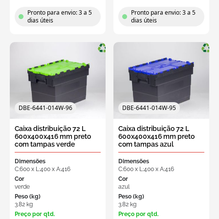
Pronto para envio: 3 a 5
Pronto para envio: 3 a 5
dias úteis
dias úteis
DBE-6441-014W-96
DBE-6441-014W-95
Caixa distribuição 72 L
Caixa distribuição 72 L
600x400x416 mm preto
600x400x416 mm preto
com tampas verde
com tampas azul
Dimensões
Dimensões
C:600 x L:400 x A:416
C:600 x L:400 x A:416
Cor
Cor
verde
azul
Peso (kg)
Peso (kg)
3.82 kg
3.82 kg
Preço por qtd.
Preço por qtd.