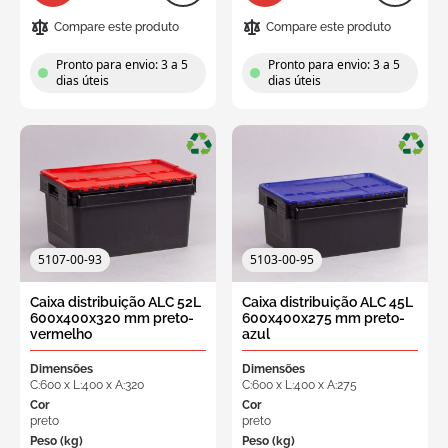
Compare este produto
Compare este produto
Pronto para envio: 3 a 5
Pronto para envio: 3 a 5
dias úteis
dias úteis
5107-00-93
5103-00-95
Caixa distribuição ALC 52L
Caixa distribuição ALC 45L
600x400x320 mm preto-
600x400x275 mm preto-
vermelho
azul
Dimensões
Dimensões
C:600 x L:400 x A:320
C:600 x L:400 x A:275
Cor
Cor
preto
preto
Peso (kg)
Peso (kg)