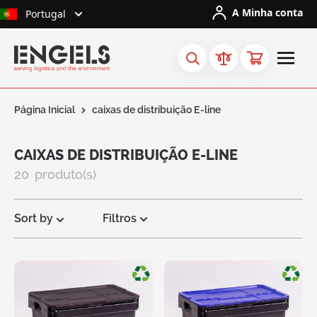
Ir para o Conteúdo
A Minha conta
Portugal
Página Inicial
caixas de distribuição E-line
CAIXAS DE DISTRIBUIÇÃO E-LINE
20
produto(s)
Sort by
Filtros
Solicite
um
orçamento