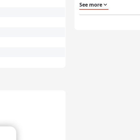
80+
See more
Caixas com travessas
s de distribuição E-line
industriais euronorm
as de distribuição
Caixas com travessas de
ribox grade alimentar
grande volume
as de distribuicao
striais Euronorma
as de distribuição
ologação ONU
e armazenagem
Nestable bins
nte
as empilháveis e
Caixas encaixaveis
ixáveis transparente