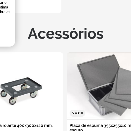
ar o
êineres plásticos euro
ptima
sparentes
abra as
Acessórios
S 4310
a rolante 400x300x120 mm,
Placa de espuma 355x255x10 m
escuro