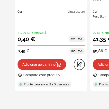
Cor
cinza escuro
Cor
Peso (kg)
21299 Itens em stock
70 Itens em
0,40 €
41,35
0,49 €
50,86 €
Adicionar ao carrinho
Adicion
Compare este produto
Compa
Pronto para envio: 3 a 5 dias úteis
Pronto 