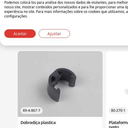
Podemos colocá-los para análise dos nossos dados de visitantes, para melhor
Cont
cinza claro
nosso site, mostrar conteúdos personalizados e para lhe proporcionar uma ó
tran
experiência no site. Para mais informações sobre os cookies que utilizamos, 
configurações.
Aceitar
Ajustar
89-4-867-7
80-270-1
Dobradiça plastica
Plataform
preto