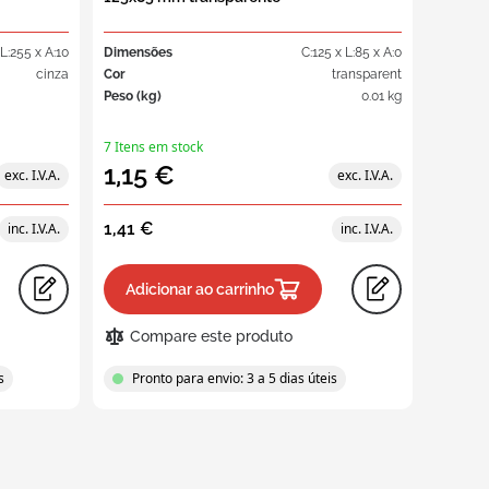
L:255 x A:10
Dimensões
C:125 x L:85 x A:0
Dimens
cinza
Cor
transparent
Cor
Peso (kg)
0.01 kg
Peso (kg
7 Itens em stock
367 Iten
1,15 €
2,15
1,41 €
2,64 
Adicionar ao carrinho
Adic
Compare este produto
Com
s
Pronto para envio: 3 a 5 dias úteis
Pron