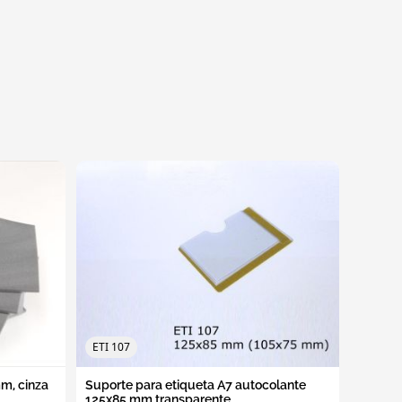
ETI 107
ETI 23
m, cinza
Suporte para etiqueta A7 autocolante
Suporte
125x85 mm transparente
230x80